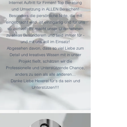
Internet Auftritt für Firmen! Top Beratung
und Umsetzung
in ALLEN Bereichen!
Besonders die persönliche Note, die mit
eingebracht wird, ist einzigartig und für uns
so wertvoll! Ihr macht unser Unternehmen
zu etwas Besonderem und seid immer für -
und mit uns voll im Einsatz!
Abgesehen davon, dass so viel Liebe zum
Detail und kreatives Wissen mit in unser
Projekt fließt, schätzen wir die
Professionelle und Unterstützende Chance,
anders zu sein als alle anderen…
Danke Liebe Hexerei für‘s da sein und
Unterstützen!!!