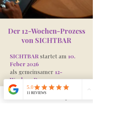
Der 12-Wochen-Prozess
von SICHTBAR
SICHTBAR
startet am
10.
Feber 2026
als gemeinsamer
12-
Wochen-Prozess
.
Kein Abarbeiten von Kapiteln,
Telefon
E-Mail-Adresse
Whatsapp
Instagram
Facebook
sondern bewusste
Begleitung durch:
Positionierung & Klarheit
strategische Sichtbarkeit auf