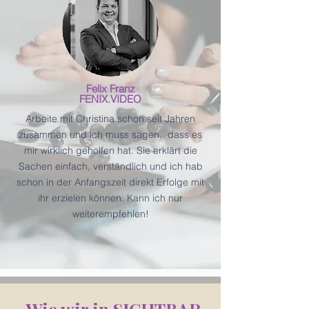
Felix Franz
FENIX.VIDEO
Arbeite mit Christina schon seit Jahren
zusammen und ich muss sagen, dass es
mir wirklich geholfen hat. Sie erklärt die
Sachen einfach, verständlich und ich hab
schon in der Anfangszeit direkt Erfolge mit
ihr erzielen können. Kann ich nur
weiterempfehlen!
Wie wir in SICHTBAR