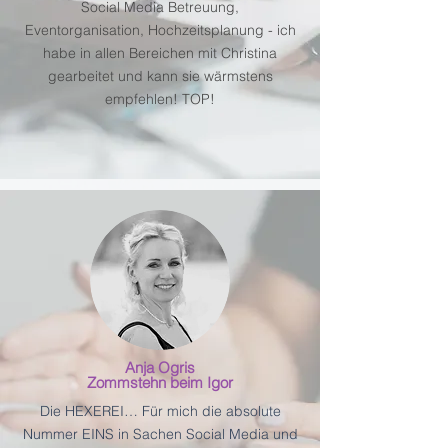
Social Media Betreuung,
Eventorganisation, Hochzeitsplanung - ich
habe in allen Bereichen mit Christina
gearbeitet und kann sie wärmstens
empfehlen! TOP!
Anja Ogris
Zommstehn beim Igor
Die HEXEREI… Für mich die absolute
Nummer EINS in Sachen Social Media und