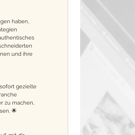
ngen haben, 
ategien 
uthentisches 
schneiderten 
nen und ihre 
ofort gezielte 
Branche 
er zu machen, 
sen. 🌟