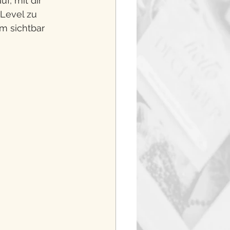
f, mit dir 
Level zu 
m sichtbar 